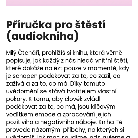
a
j
Příručka pro štěstí
í
t
(audiokniha)
?
Milý Čtenáři, prohlížíš si knihu,
která věrně
popisuje, jak každý z nás hledá vnitřní štětí,
které dokáže nalézt pouze v momentě, kdy
HLEDAT
je schopen poděkovat za to, co zažil, co
zažívá a za to, co má. Díky tomuto
uvědomění se stává tvořitelem vlastní
pokory. K tomu, aby člověk zvládl
poděkovat za to, co má, jsou klíčovým
vodítkem emoce a zpracování jejich
pozitivího a negativního náboje. Kniha Tě
provede názornými příběhy, na kterých si
uvědomíš, jak moc soudíme, odsuzujeme a