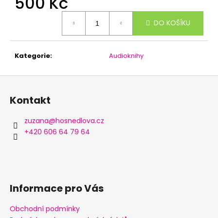
500 Kč
Měrná
DO KOŠÍKU
cena:
Kategorie
:
Audioknihy
Z
á
Kontakt
p
a
zuzana
@
hosnedlova.cz
t
+420 606 64 79 64
í
Informace pro Vás
Obchodní podmínky