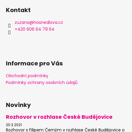
á
a
Kontakt
p
j
a
í
zuzana
@
hosnedlova.cz
t
t
+420 606 64 79 64
í
?
Informace pro Vás
HLEDAT
Obchodní podmínky
Podmínky ochrany osobních údajů
Novinky
Rozhovor v rozhlase České Budějovice
20.3.2021
Rozhovor s Filipem Černým v rozhlase České Budějovice o